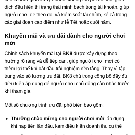
dịch đều hiển thị trạng thái minh bạch trong tài khoản, giúp
người chơi dễ theo dõi và kiểm soát tài chính, kể cả trong
các giai đoạn cao điểm như lễ Tết hoặc cuối năm.
Khuyến mãi và ưu đãi dành cho người chơi
mới
Chính sách khuyến mãi tại
BK8
được xây dựng theo
hướng rõ ràng và dễ tiếp cận, giúp người chơi mới có
thêm lợi thế khi bắt đầu trải nghiệm nền tảng. Thay vì tập
trung vào số lượng ưu đãi, BK8 chú trọng công bố đầy đủ
điều kiện áp dụng để người chơi chủ động cân nhắc trước
khi tham gia.
Một số chương trình ưu đãi phổ biến bao gồm:
Thưởng chào mừng cho người chơi mới
: áp dụng
khi nạp tiền lần đầu, kèm điều kiện doanh thu cụ thể