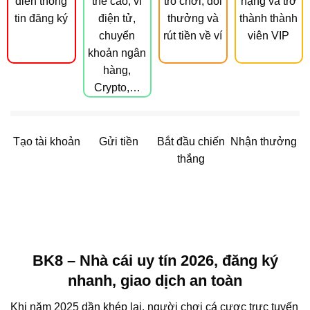
điền thông
thẻ cào, ví
trò chơi, đổi
hạng và trở
tin đăng ký
điện tử,
thưởng và
thành thành
chuyển
rút tiền về ví
viên VIP
khoản ngân
hàng,
Crypto,…
Tạo tài khoản
Gửi tiền
Bắt đầu chiến
Nhận thưởng
thắng
BK8 – Nhà cái uy tín 2026, đăng ký
nhanh, giao dịch an toàn
Khi năm 2025 dần khép lại, người chơi cá cược trực tuyến