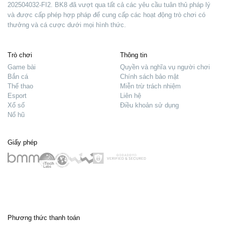
202504032-FI2. BK8 đã vượt qua tất cả các yêu cầu tuân thủ pháp lý
và được cấp phép hợp pháp để cung cấp các hoạt động trò chơi có
thưởng và cá cược dưới mọi hình thức.
Trò chơi
Thông tin
Game bài
Quyền và nghĩa vụ người chơi
Bắn cá
Chính sách bảo mật
Thể thao
Miễn trừ trách nhiệm
Esport
Liên hệ
Xổ số
Điều khoản sử dụng
Nổ hũ
Giấy phép
Phương thức thanh toán