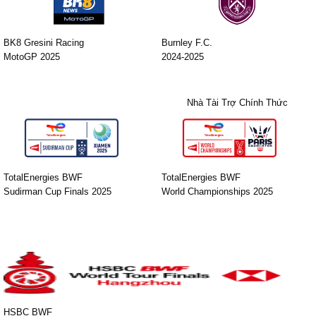
BK8 Gresini Racing
Burnley F.C.
MotoGP 2025
2024-2025
Nhà Tài Trợ Chính Thức
TotalEnergies BWF
TotalEnergies BWF
Sudirman Cup Finals 2025
World Championships 2025
HSBC BWF