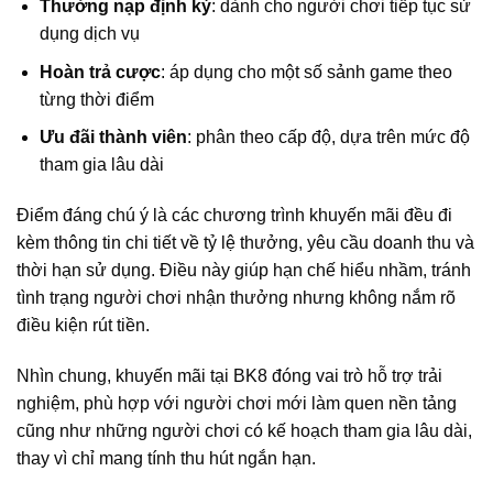
Thưởng nạp định kỳ
: dành cho người chơi tiếp tục sử
dụng dịch vụ
Hoàn trả cược
: áp dụng cho một số sảnh game theo
từng thời điểm
Ưu đãi thành viên
: phân theo cấp độ, dựa trên mức độ
tham gia lâu dài
Điểm đáng chú ý là các chương trình khuyến mãi đều đi
kèm thông tin chi tiết về tỷ lệ thưởng, yêu cầu doanh thu và
thời hạn sử dụng. Điều này giúp hạn chế hiểu nhầm, tránh
tình trạng người chơi nhận thưởng nhưng không nắm rõ
điều kiện rút tiền.
Nhìn chung, khuyến mãi tại BK8 đóng vai trò hỗ trợ trải
nghiệm, phù hợp với người chơi mới làm quen nền tảng
cũng như những người chơi có kế hoạch tham gia lâu dài,
thay vì chỉ mang tính thu hút ngắn hạn.