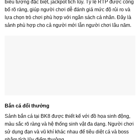
biểu tượng đặc biệt, jackpot tích lũy. Tỷ lệ RTP được công
bố rõ ràng, giúp người chơi dễ đánh giá mức độ rủi ro và
lựa chọn trò chơi phù hợp với ngân sách cá nhân. Đây là
sảnh phù hợp cho cả người mới lẫn người chơi lâu năm.
Bắn cá đổi thưởng
Sảnh bắn cá tại BK8 được thiết kế với đồ họa sinh động,
màu sắc rõ ràng và hệ thống sinh vật đa dạng. Người chơi
sử dụng đạn và vũ khí khác nhau để tiêu diệt cá và boss
nhằm tích lũy điểm thưởng.