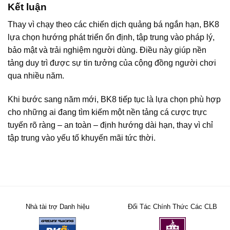
Kết luận
Thay vì chạy theo các chiến dịch quảng bá ngắn hạn, BK8
lựa chọn hướng phát triển ổn định, tập trung vào pháp lý,
bảo mật và trải nghiệm người dùng. Điều này giúp nền
tảng duy trì được sự tin tưởng của cộng đồng người chơi
qua nhiều năm.
Khi bước sang năm mới, BK8 tiếp tục là lựa chọn phù hợp
cho những ai đang tìm kiếm một nền tảng cá cược trực
tuyến rõ ràng – an toàn – định hướng dài hạn, thay vì chỉ
tập trung vào yếu tố khuyến mãi tức thời.
Nhà tài trợ Danh hiệu
Đối Tác Chính Thức Các CLB